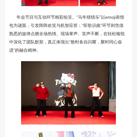
年会节目与互动环节精彩纷呈。“马年猜猜乐”以emoji表情
包为谜面，引发阵阵欢笑与机智应答；“听歌识曲”环节则凭借
熟悉的旋律点燃全场热情。现场掌声、笑声不断，在轻松愉悦
中深化了团队默契，真正体现出“散时各自闪耀，聚时同心奋
进”的融合精神。