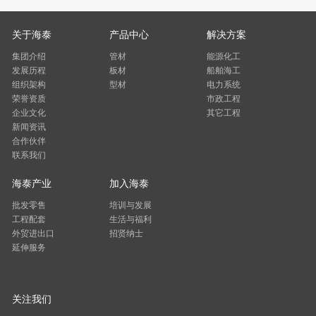
关于海泰
产品中心
解决方案
集团介绍
管材
能源化工
发展历程
板材
船舶海工
组织架构
型材
电力系统
荣誉资质
市政工程
企业文化
其它工程
新闻资讯
合作伙伴
联系我们
海泰产业
加入海泰
批发零售
培训与发展
工程配套
生活与福利
外贸进出口
招贤纳士
延伸服务
关注我们