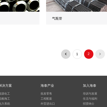
气瓶管
2
1
解决方案
海泰产业
加入海泰
能源化工
批发零售
培训与发展
船舶海工
工程配套
生活与福利
电力系统
外贸进出口
招贤纳士