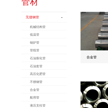
管材
无缝钢管
机械结构管
低温管
锅炉管
管线管
合金管
石油裂化管
石油套管
高压化肥管
不锈钢管
合金管
船用管
液压支柱管