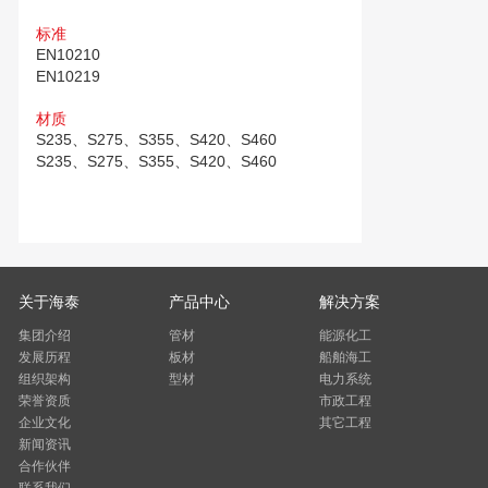
标准
EN10210
EN10219
材质
S235、S275、S355、S420、S460
S235、S275、S355、S420、S460
关于海泰
产品中心
解决方案
集团介绍
管材
能源化工
发展历程
板材
船舶海工
组织架构
型材
电力系统
荣誉资质
市政工程
企业文化
其它工程
新闻资讯
合作伙伴