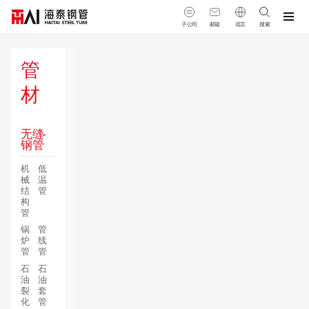
子公司
邮箱
语言
搜索
管
材
无缝
钢管
机
低
械
温
结
管
构
管
锅
管
炉
线
管
管
石
石
油
油
裂
套
化
管