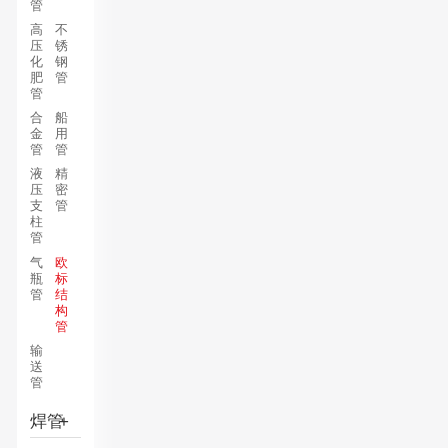
管
高
不
压
锈
化
钢
肥
管
管
合
船
金
用
管
管
液
精
压
密
支
管
柱
管
气
欧
瓶
标
管
结
构
管
输
送
管
焊管